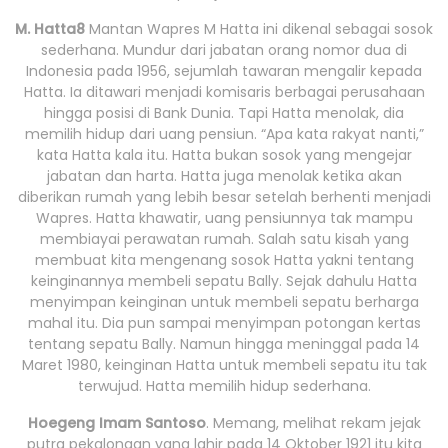
M. Hatta8
Mantan Wapres M Hatta ini dikenal sebagai sosok
sederhana. Mundur dari jabatan orang nomor dua di
Indonesia pada 1956, sejumlah tawaran mengalir kepada
Hatta. Ia ditawari menjadi komisaris berbagai perusahaan
hingga posisi di Bank Dunia. Tapi Hatta menolak, dia
memilih hidup dari uang pensiun. “Apa kata rakyat nanti,”
kata Hatta kala itu. Hatta bukan sosok yang mengejar
jabatan dan harta. Hatta juga menolak ketika akan
diberikan rumah yang lebih besar setelah berhenti menjadi
Wapres. Hatta khawatir, uang pensiunnya tak mampu
membiayai perawatan rumah. Salah satu kisah yang
membuat kita mengenang sosok Hatta yakni tentang
keinginannya membeli sepatu Bally. Sejak dahulu Hatta
menyimpan keinginan untuk membeli sepatu berharga
mahal itu. Dia pun sampai menyimpan potongan kertas
tentang sepatu Bally. Namun hingga meninggal pada 14
Maret 1980, keinginan Hatta untuk membeli sepatu itu tak
terwujud. Hatta memilih hidup sederhana.
Hoegeng Imam Santoso
. Memang, melihat rekam jejak
putra pekalongan yang lahir pada 14 Oktober 1921 itu kita