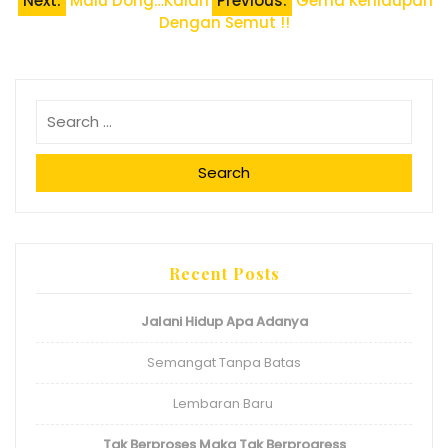
Post
Next:
Malu Dong…Kalah
Previous:
Gema Kehidupan
Dengan Semut !!
navigation
Search
Recent Posts
Jalani Hidup Apa Adanya
Semangat Tanpa Batas
Lembaran Baru
Tak Berproses Maka Tak Berprogress