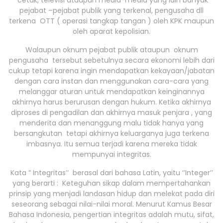
cetak, televisi ataupun media-media yang lain banyak
pejabat –pejabat publik yang terkenal, pengusaha dll
terkena OTT ( operasi tangkap tangan ) oleh KPK maupun
oleh aparat kepolisian.
Walaupun oknum pejabat publik ataupun oknum
pengusaha tersebut sebetulnya secara ekonomi lebih dari
cukup tetapi karena ingin mendapatkan kekayaan/jabatan
dengan cara instan dan menggunakan cara-cara yang
melanggar aturan untuk mendapatkan keinginannya
akhirnya harus berurusan dengan hukum. Ketika akhirnya
diproses di pengadilan dan akhirnya masuk penjara , yang
menderita dan menanggung malu tidak hanya yang
bersangkutan tetapi akhirnya keluarganya juga terkena
imbasnya. Itu semua terjadi karena mereka tidak
mempunyai integritas.
Kata ” Integritas’’ berasal dari bahasa Latin, yaitu ‘’Integer’’
yang berarti : Keteguhan sikap dalam mempertahankan
prinsip yang menjadi landasan hidup dan melekat pada diri
seseorang sebagai nilai-nilai moral. Menurut Kamus Besar
Bahasa Indonesia, pengertian integritas adalah mutu, sifat,