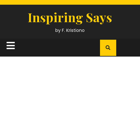
Skip
to
Inspiring Says
content
by F. Kristiono
Open
Button