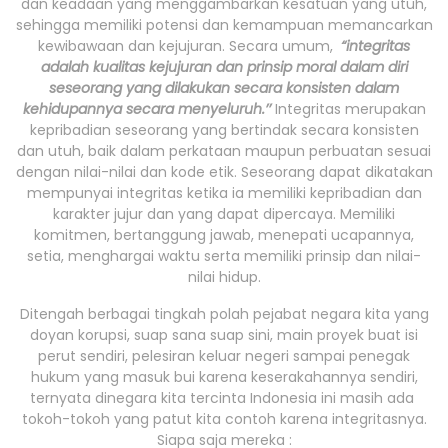
dan keadaan yang menggambarkan kesatuan yang utuh,
sehingga memiliki potensi dan kemampuan memancarkan
kewibawaan dan kejujuran. Secara umum,
“integritas
adalah kualitas kejujuran dan prinsip moral dalam diri
seseorang yang dilakukan secara konsisten dalam
kehidupannya secara menyeluruh.’’
Integritas merupakan
kepribadian seseorang yang bertindak secara konsisten
dan utuh, baik dalam perkataan maupun perbuatan sesuai
dengan nilai-nilai dan kode etik. Seseorang dapat dikatakan
mempunyai integritas ketika ia memiliki kepribadian dan
karakter jujur dan yang dapat dipercaya. Memiliki
komitmen, bertanggung jawab, menepati ucapannya,
setia, menghargai waktu serta memiliki prinsip dan nilai-
nilai hidup.
Ditengah berbagai tingkah polah pejabat negara kita yang
doyan korupsi, suap sana suap sini, main proyek buat isi
perut sendiri, pelesiran keluar negeri sampai penegak
hukum yang masuk bui karena keserakahannya sendiri,
ternyata dinegara kita tercinta Indonesia ini masih ada
tokoh-tokoh yang patut kita contoh karena integritasnya.
Siapa saja mereka :