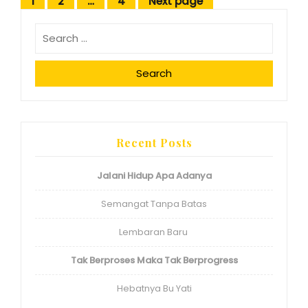
Posts
1
2
…
4
Next page
Page
Page
Page
pagination
Search
Recent Posts
Jalani Hidup Apa Adanya
Semangat Tanpa Batas
Lembaran Baru
Tak Berproses Maka Tak Berprogress
Hebatnya Bu Yati