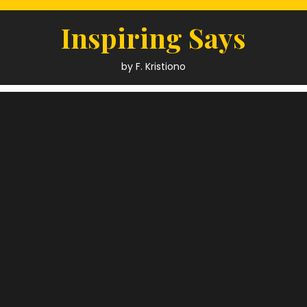
Skip
to
Inspiring Says
content
by F. Kristiono