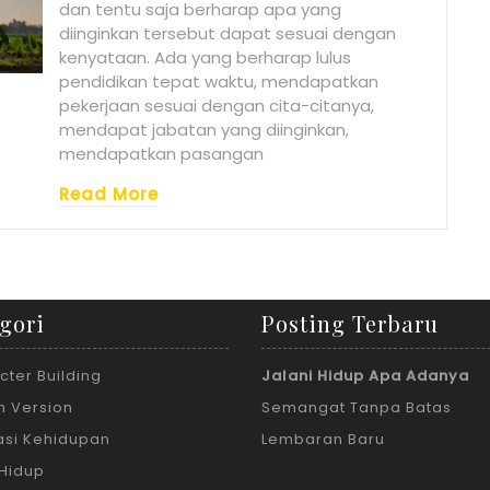
dan tentu saja berharap apa yang
diinginkan tersebut dapat sesuai dengan
kenyataan. Ada yang berharap lulus
pendidikan tepat waktu, mendapatkan
pekerjaan sesuai dengan cita-citanya,
mendapat jabatan yang diinginkan,
mendapatkan pasangan
Read More
gori
Posting Terbaru
cter Building
Jalani Hidup Apa Adanya
h Version
Semangat Tanpa Batas
rasi Kehidupan
Lembaran Baru
 Hidup