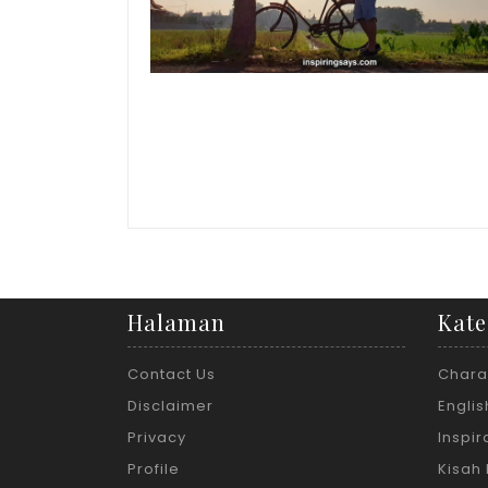
Halaman
Kate
Contact Us
Chara
Disclaimer
Englis
Privacy
Inspi
Profile
Kisah