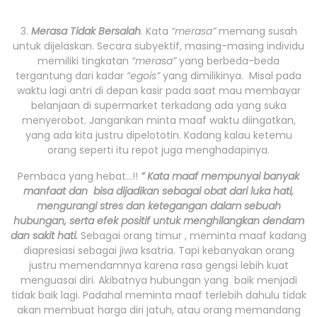
3.
Merasa Tidak Bersalah
. Kata
“merasa”
memang susah
untuk dijelaskan. Secara subyektif, masing-masing individu
memiliki tingkatan
“merasa”
yang berbeda-beda
tergantung dari kadar
“egois”
yang dimilikinya. Misal pada
waktu lagi antri di depan kasir pada saat mau membayar
belanjaan di supermarket terkadang ada yang suka
menyerobot. Jangankan minta maaf waktu diingatkan,
yang ada kita justru dipelototin. Kadang kalau ketemu
orang seperti itu repot juga menghadapinya.
Pembaca yang hebat…!!
” Kata maaf mempunyai banyak
manfaat dan bisa dijadikan sebagai obat dari luka hati,
mengurangi stres dan ketegangan dalam sebuah
hubungan, serta efek positif untuk menghilangkan dendam
dan sakit hati.
Sebagai orang timur , meminta maaf kadang
diapresiasi sebagai jiwa ksatria.
Tapi kebanyakan orang
justru memendamnya karena rasa gengsi lebih kuat
menguasai diri. Akibatnya hubungan yang baik menjadi
tidak baik lagi. Padahal meminta maaf terlebih dahulu tidak
akan membuat harga diri jatuh, atau orang memandang