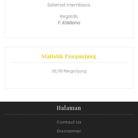
Selamat membaca.
Regards,
F. Kristiono
Statistik Pengunjung
35,781 Pengunjung
Halaman
Contact Us
Disclaimer