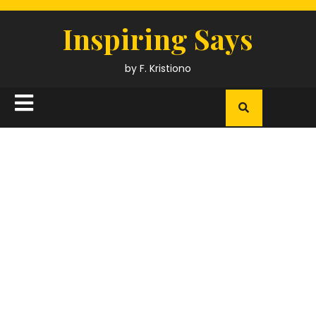
Skip
to
Inspiring Says
content
by F. Kristiono
Open
Button