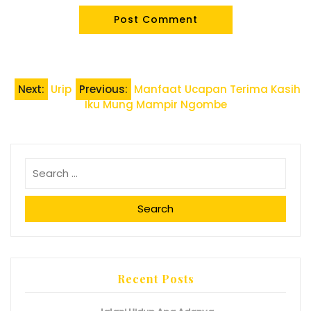
Post
Next:
Urip
Previous:
Manfaat Ucapan Terima Kasih
Iku Mung Mampir Ngombe
navigation
Search
Recent Posts