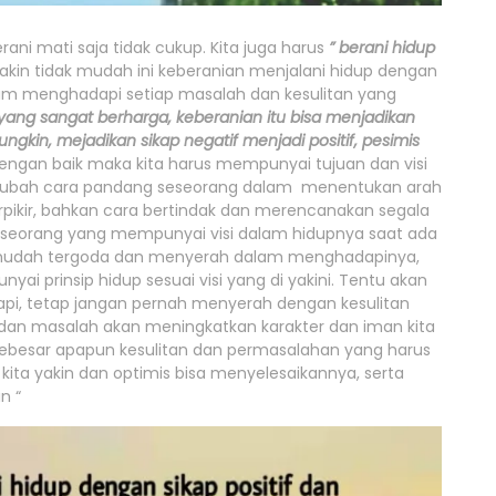
ni mati saja tidak cukup. Kita juga harus
” berani hidup
kin tidak mudah ini keberanian menjalani hidup dengan
m menghadapi setiap masalah dan kesulitan yang
yang sangat berharga, keberanian itu bisa menjadikan
gkin, mejadikan sikap negatif menjadi positif, pesimis
dengan baik maka kita harus mempunyai tujuan dan visi
engubah cara pandang seseorang dalam menentukan arah
erpikir, bahkan cara bertindak dan merencanakan segala
 Seseorang yang mempunyai visi dalam hidupnya saat ada
n mudah tergoda dan menyerah dalam menghadapinya,
ai prinsip hidup sesuai visi yang di yakini. Tentu akan
pi, tetap jangan pernah menyerah dengan kesulitan
n dan masalah akan meningkatkan karakter dan iman kita
Sebesar apapun kesulitan dan permasalahan yang harus
kita yakin dan optimis bisa menyelesaikannya, serta
n “