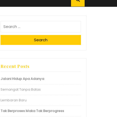
Search
Recent Posts
Jalani Hidup Apa Adanya
Semangat Tanpa Batas
Lembaran Baru
Tak Berproses Maka Tak Berprogress