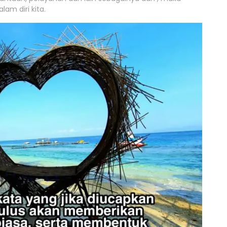
lam diri kita.