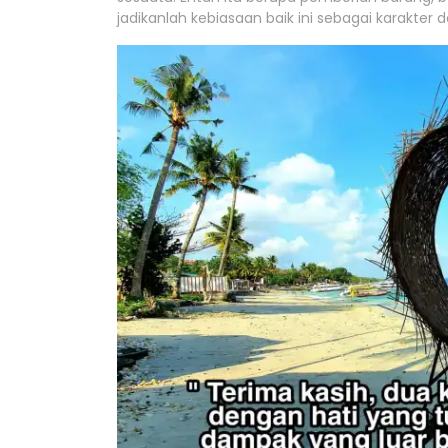
jadikanlah kebiasaan baik ini sebagai karakter da