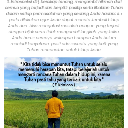
3..
I
ntrospeksi diri, bersikap tenang, mengambil hikmah dari
semua yang terjadi dan berpikir positip serta libatkan Tuhan
dalam setiap permasalahan yang sedang Anda hadapi.
Itu
perlu dilakukan agar Anda dapat menata kembali hidup
Anda dan bisa mengatasi masalah apapun yang terjadi
dengan bijak serta tidak mengambil langkah yang keliru.
Anda harus percaya walaupun harapan Anda belum
menjadi kenyataan pasti ada sesuatu yang baik yang
Tuhan rencanakan untuk hidup Anda.