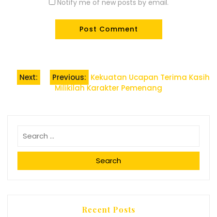
Notify me of new posts by email.
Post
Next:
Previous:
Kekuatan Ucapan Terima Kasih
Milikilah Karakter Pemenang
navigation
Search
Recent Posts