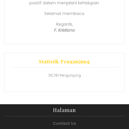
positif dalam menjalani kehidupan.
Selamat membaca.
Regards,
F. Kristiono
Statistik Pengunjung
35,781 Pengunjung
Halaman
Contact Us