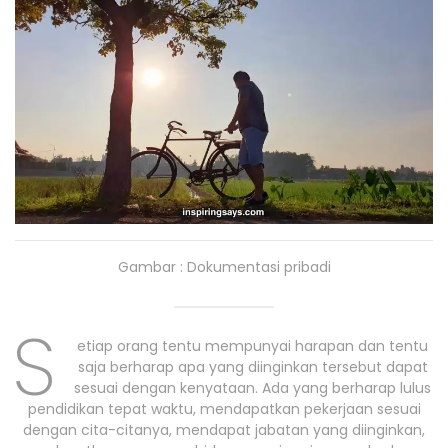
Gambar : Dokumentasi pribadi
S
etiap orang tentu mempunyai harapan dan tentu
saja berharap apa yang diinginkan tersebut dapat
sesuai dengan kenyataan. Ada yang berharap lulus
pendidikan tepat waktu, mendapatkan pekerjaan sesuai
dengan cita-citanya, mendapat jabatan yang diinginkan,