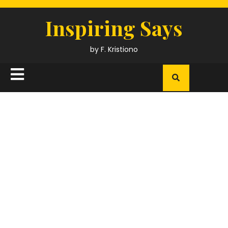
Skip
to
Inspiring Says
content
by F. Kristiono
Open
Button