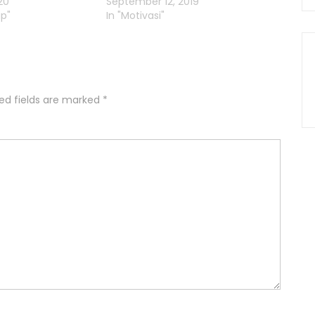
20
September 12, 2019
up"
In "Motivasi"
ed fields are marked
*