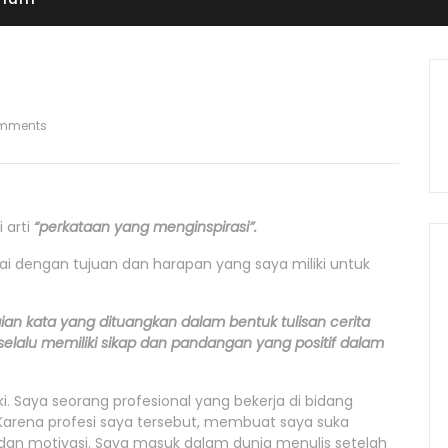
mments
 arti
“perkataan yang menginspirasi”.
i dengan tujuan dan harapan yang saya miliki untuk
an kata yang dituangkan dalam bentuk tulisan cerita
alu memiliki sikap dan pandangan yang positif dalam
i. Saya seorang profesional yang bekerja di bidang
Karena profesi saya tersebut, membuat saya suka
an motivasi. Saya masuk dalam dunia menulis setelah