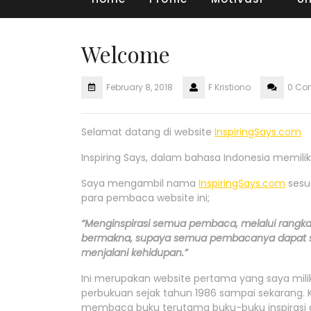
Welcome
February 8, 2018
F Kristiono
0 Co
Selamat datang di website
InspiringSays.com
Inspiring Says, dalam bahasa Indonesia memiliki
Saya mengambil nama
InspiringSays.com
sesua
para pembaca website ini;
“Menginspirasi semua pembaca, melalui rangkai
bermakna, supaya semua pembacanya dapat sel
menjalani kehidupan.”
Ini merupakan website pertama yang saya milik
perbukuan sejak tahun 1986 sampai sekarang. 
membaca buku terutama buku-buku inspirasi d