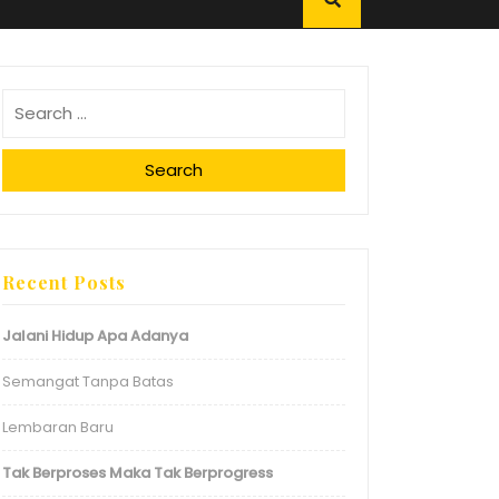
Search
Recent Posts
Jalani Hidup Apa Adanya
Semangat Tanpa Batas
Lembaran Baru
Tak Berproses Maka Tak Berprogress