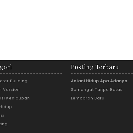
gori
Posting Terbaru
cter Building
Jalani Hidup Apa Adanya
h Version
Semangat Tanpa Batas
rasi Kehidupan
Lembaran Baru
 Hidup
si
ting
m