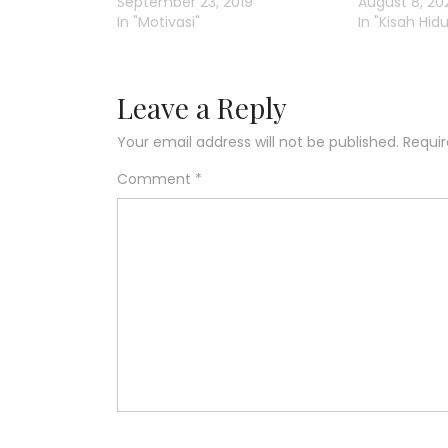
September 23, 2019
August 8, 20
In "Motivasi"
In "Kisah Hid
Leave a Reply
Your email address will not be published.
Requir
Comment
*