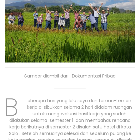
Gambar diambil dari : Dokumentasi Pribadi
B
eberapa hari yang lalu saya dan teman-teman
kerja di sibukkan selama 2 hari didalam ruangan
untuk mengevaluasi hasil kerja yang sudah
dilakukan selama semester 1 dan membahas rencana
kerja berikutnya di semester 2 disalah satu hotel di kota
Solo . Setelah semuanya selesai dan sebelum pulang ke