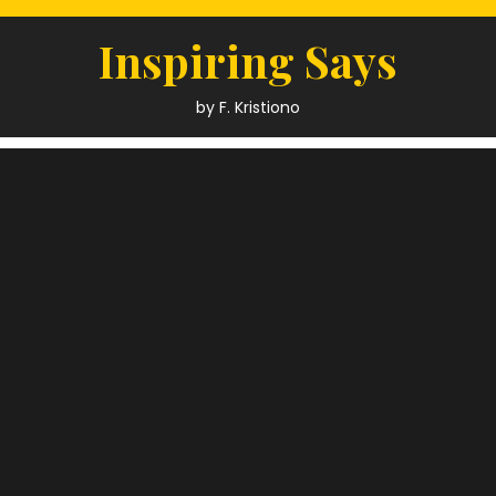
Skip
to
Inspiring Says
content
by F. Kristiono