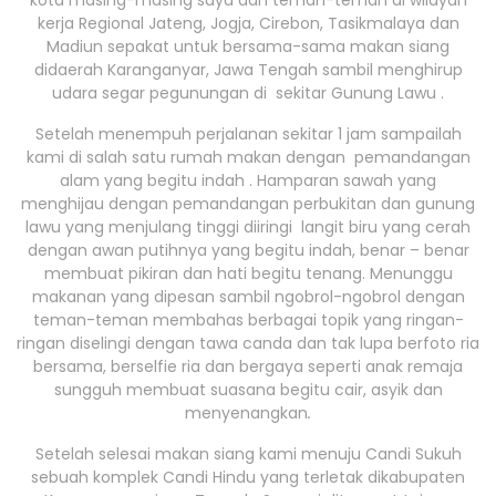
kota masing-masing saya dan teman-teman di wilayah
kerja Regional Jateng, Jogja, Cirebon, Tasikmalaya dan
Madiun sepakat untuk bersama-sama makan siang
didaerah Karanganyar, Jawa Tengah sambil menghirup
udara segar pegunungan di sekitar Gunung Lawu .
Setelah menempuh perjalanan sekitar 1 jam sampailah
kami di salah satu rumah makan dengan pemandangan
alam yang begitu indah . Hamparan sawah yang
menghijau dengan pemandangan perbukitan dan gunung
lawu yang menjulang tinggi diiringi langit biru yang cerah
dengan awan putihnya yang begitu indah, benar – benar
membuat pikiran dan hati begitu tenang. Menunggu
makanan yang dipesan sambil ngobrol-ngobrol dengan
teman-teman membahas berbagai topik yang ringan-
ringan diselingi dengan tawa canda dan tak lupa berfoto ria
bersama, berselfie ria dan bergaya seperti anak remaja
sungguh membuat suasana begitu cair, asyik dan
menyenangkan
.
Setelah selesai makan siang kami menuju Candi Sukuh
sebuah komplek Candi Hindu yang terletak dikabupaten