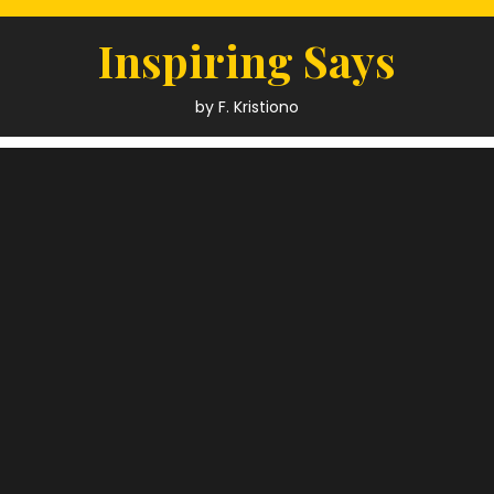
Skip
to
Inspiring Says
content
by F. Kristiono