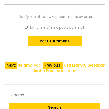
Notify me of follow-up comments by email.
Notify me of new posts by email.
Post
Next:
Selama Ada
Previous:
Kita Mampu Bertahan
Usaha Pasti Ada Jalan
navigation
Search