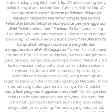
arahan hidup yang lebih baik ). Bp. JO adalah orang yang
selalu bersyukur atas kebaikan Tuhan. Berkali-kali Bp. JO
mengatakan bahwa
‘’ lintasan perjalanan hidupnya
bukanlah rangkaian peeristiwa yang terjadi secara
kebetulan belaka tetapi semuanya atas penyelenggaraan
Illahi ‘’
inilah makna dari
‘’ Providentia Dei ‘’
yang sering
dituturkannya. Sebagai karyawan KG kami semua bangga
karena Bp JO selalu menekankan bahwa
‘’ Kesuksesan itu
harus diraih dengan cara-cara yang etis dan
mengutamakan nilai-nilai kejujuran ‘’
Ajaran Bp. JO itu pasti
tertanam betul didalam setiap karyawan KG dari jabatan
yang tertinggi sampai karyawan operasional. Selain itu nilai
ke Indonesiaan betul-betul ditanamkan dalam seluruh
karyawan KG, bahwa Unit Usaha Kelompok kompas
Gramedia adalah Indonesia kecil , yang merangkum
segenap karyawan dari dari Sabang hingga Merauke , tanpa
memandang atribut primordial lainnya. Bp. JO adalah
‘’
orang baik yang meninggalkan nama baik ‘’
Namanya akan
selalu terukir sebagai tokoh bangsa yang dikagumi dan
dihormati , pahlawan kemanusiaan yang akan selalu
diingat oleh semua orang. Pembaca yang hebat untuk