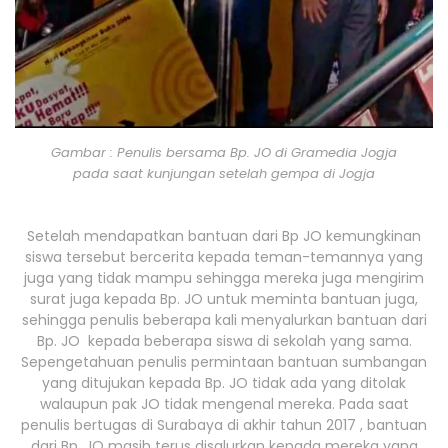
Gambar : Penulis bersama Bp. JO di Gramedia Jogja
pada saat kunjungan setelah gempa di Jogja
Setelah mendapatkan bantuan dari Bp JO kemungkinan
siswa tersebut bercerita kepada teman-temannya yang
juga yang tidak mampu sehingga mereka juga mengirim
surat juga kepada Bp. JO untuk meminta bantuan juga,
sehingga penulis beberapa kali menyalurkan bantuan dari
Bp. JO kepada beberapa siswa di sekolah yang sama.
Sepengetahuan penulis permintaan bantuan sumbangan
yang ditujukan kepada Bp. JO tidak ada yang ditolak
walaupun pak JO tidak mengenal mereka. Pada saat
penulis bertugas di Surabaya di akhir tahun 2017 , bantuan
dari Bp. JO masih terus disalurkan kepada mereka yang