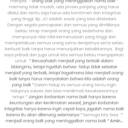
menjadi
‘’ orang baik yang meninggalkan nama baik ‘’
memang tidak mudah, ada proses panjang yang harus
dilalui dan tentu saja harus ada komitmen dan integritas
yang tinggi. Bp. JO adalah sosok yang bisa diteladani.
Dengan segala pencapaian dan semua yang dimilikinya
beliau tetap menjadi orang yang sederhana dan
mempunyai nilai-nilai kemanusiaan yang tinggi dan
memperlakuan semua orang sama derajatnya serta selalu
berbuat baik tanpa harus menunjukkan kebaikkannya. Bagi
saya pribadi dan juga untuk kita semua beliau mengajarkan
untuk
‘’ Berusahalah menjadi yang terbaik dalam
bidangmu, tetapi ingatlah bahwa hidup tidak sebatas
menjadi yang terbaik, tetapi bagaimana bisa menjadi orang
baik tanpa harus menyatakan bahwa kita adalah orang
yang baik “
Dalam hidup ini semua orang tentu ingin
hidupnya sukses dan bisa menikmati kesuksessannya
tetapi
‘’ Jangan korbankan nama baik hanya karena
keuntungan dan kenikmatan sesaat, jangan korbankan
integritas hanya karena ingin cepat kaya, jagalah nama baik
karena itu akan dikenang selamanya ‘’
Semoga kita ‘bisa
‘’
menjadi orang baik yang meninggalkan nama baik ‘’
Amin…