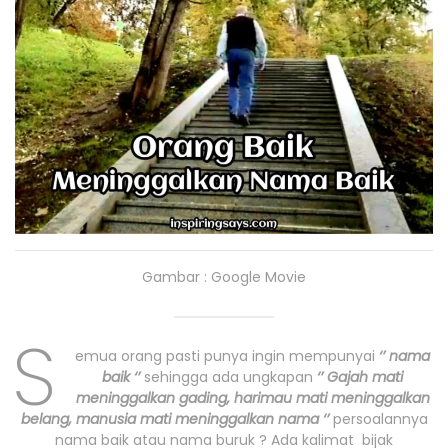
Gambar : Google Movie
S
emua orang pasti punya ingin mempunyai
‘’ nama
baik ‘’
sehingga ada ungkapan
‘’ Gajah mati
meninggalkan gading, harimau mati meninggalkan
belang, manusia mati meninggalkan nama ‘’
persoalannya
nama baik atau nama buruk ? Ada kalimat bijak