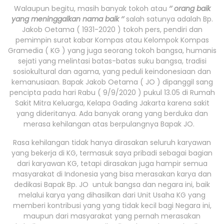
Walaupun begitu, masih banyak tokoh atau
‘’ orang baik
yang meninggalkan nama baik ‘’
salah satunya adalah Bp.
Jakob Oetama ( 1931-2020 ) tokoh pers, pendiri dan
pemimpin surat kabar Kompas atau Kelompok Kompas
Gramedia ( KG ) yang juga seorang tokoh bangsa, humanis
sejati yang melintasi batas-batas suku bangsa, tradisi
sosiokultural dan agama, yang peduli keindonesiaan dan
kemanusiaan. Bapak Jakob Oetama ( JO ) dipanggil sang
pencipta pada hari Rabu ( 9/9/2020 ) pukul 13.05 di Rumah
Sakit Mitra Keluarga, Kelapa Gading Jakarta karena sakit
yang dideritanya. Ada banyak orang yang berduka dan
merasa kehilangan atas berpulangnya Bapak JO.
Rasa kehilangan tidak hanya dirasakan seluruh karyawan
yang bekerja di KG, termasuk saya pribadi sebagai bagian
dari karyawan KG, tetapi dirasakan juga hampir semua
masyarakat di Indonesia yang bisa merasakan karya dan
dedikasi Bapak Bp. JO untuk bangsa dan negara ini, baik
melalui karya yang dihasilkan dari Unit Usaha KG yang
memberi kontribusi yang yang tidak kecil bagi Negara ini,
maupun dari masyarakat yang pernah merasakan