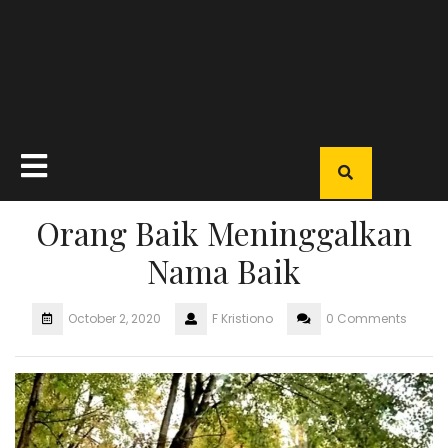
Open
Button
Orang Baik Meninggalkan
Nama Baik
October 2, 2020
F Kristiono
0 Comments